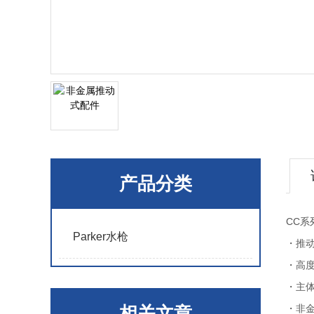
产品分类
CC系
Parker水枪
・推
・高
・主
相关文章
・非