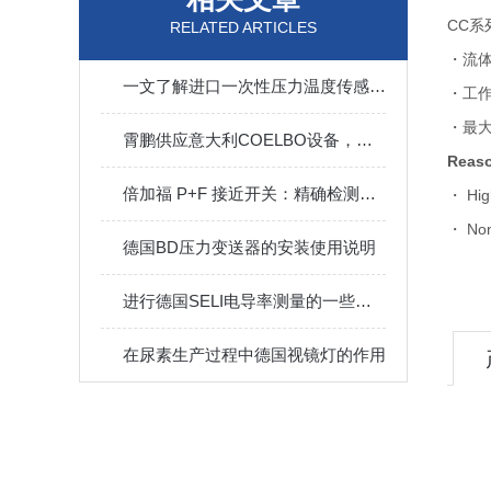
CC系
RELATED ARTICLES
・流
一文了解进口一次性压力温度传感器的详细介绍，点击查看
・工作
・最大
霄鹏供应意大利COELBO设备，品质优秀，安全高效
Reaso
倍加福 P+F 接近开关：精确检测，提升生产效率
・ High
・ Non-
德国BD压力变送器的安装使用说明
进行德国SELI电导率测量的一些注意事项
在尿素生产过程中德国视镜灯的作用