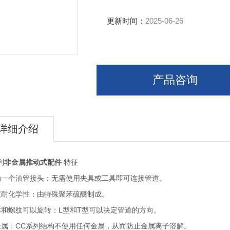
更新时间：
2025-06-26
产品咨询
详细介绍
列
非金属推动式配件
特征
动一个油管接头：
无需使用夹具或工具即可连接管道。
度耐化学性：
由特殊聚苯硫醚制成。
体和螺纹可以旋转：
L型和T型可以决定管道的方向。
金属：
CC系列结构不使用任何金属，从而防止金属离子溶解。