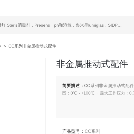
ris消毒剂，Presens，ph和溶氧，鲁米星lumiglas，SIDPH露点仪，进口气体分析仪
件
> CC系列非金属推动式配件
非金属推动式配件
简要描述：
CC系列非金属推动式配
围：0℃～+100℃ ・最大工作压力：0.7
产品型号：
CC系列