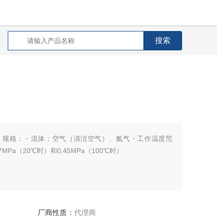
件 规格：・流体：空气（清洁空气）、氮气・工作温度范
MPa（20℃时）和0.45MPa（100℃时）
厂商性质：
代理商