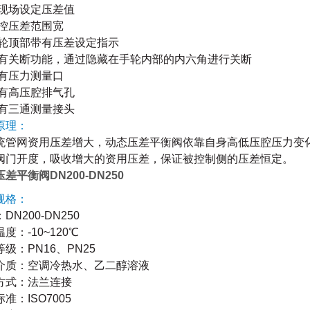
可现场设定压差值
可控压差范围宽
手轮顶部带有压差设定指示
具有关断功能，通过隐藏在手轮内部的内六角进行关断
具有压力测量口
具有高压腔排气孔
配有三通测量接头
原理：
统管网资用压差增大，动态压差平衡阀依靠自身高低压腔压
力变
阀门开度，吸收增大的资用压差，保证被控制侧的压差恒定。
差平衡阀DN200-DN250
规格：
：
DN200-DN250
温度：
-10~120
℃
等级：
PN16
、
PN25
介质：空调冷热水、乙二醇溶液
方式：法兰连接
标准：
ISO7005