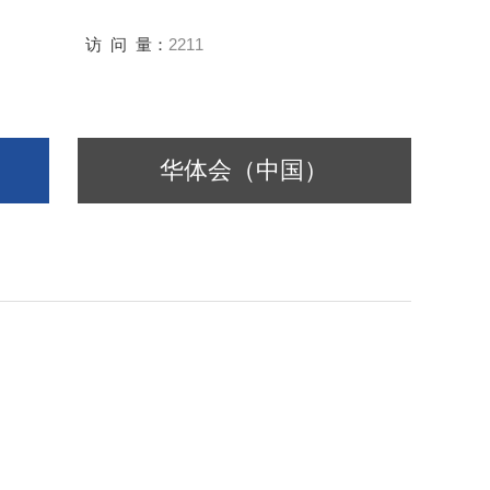
访 问 量：
2211
华体会（中国）