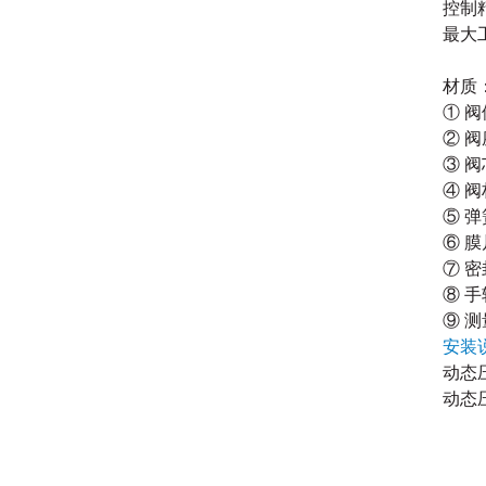
控制
最大
材质
① 
② 
③ 
④ 
⑤ 
⑥ 
⑦ 
⑧ 
⑨ 
安装
动态
动态