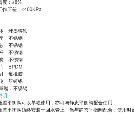
精度：
±8%
工作压差：
≤400KPa
：
阀体：球墨铸铁
阀座：不锈钢
阀芯：不锈钢
阀杆：不锈钢
弹簧：不锈钢
膜片：
EPDM
密封：氟橡胶
手轮：压铸铝
测量嘴：不锈钢
说明：
压差平衡阀可以单独使用，亦可与静态平衡阀配合使用。
压差平衡阀始终安装于回水管上，当与静态平衡阀配合，
使用时