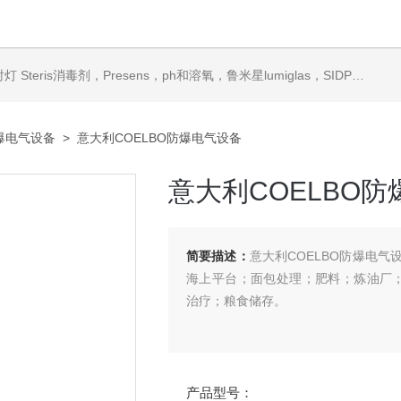
ris消毒剂，Presens，ph和溶氧，鲁米星lumiglas，SIDPH露点仪，进口气体分析仪
爆电气设备
> 意大利COELBO防爆电气设备
意大利COELBO
简要描述：
意大利COELBO防爆电
海上平台；面包处理；肥料；炼油厂；采
治疗；粮食储存。
产品型号：