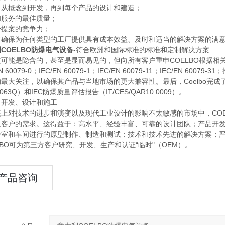
，从概念到开发，再到每个产品的设计和建造；
和服务的最佳质量；
身提案的竞争力；
对确保为任何类型的工厂提供具有成本效益、及时和适当的解决方案的满
COELBO防爆电气设备
-符合欧洲和国际标准的标准和定制解决方案
这可能是隐含的，甚至是显而易见的，但向所有客户重申COELBO根据
EN 60079-0；IEC/EN 60079-1；IEC/EN 60079-11；IEC/EN 6
最大关注，以确保其产品与当地市场的更大兼容性。最后，Coelbo完成了其
 063Q）和IEC防爆质量评估报告（IT/CES/QAR10.0009）。
、开发、设计和施工
统上对技术的进步和演变以及现代工业设计的影响不太敏感的市场中，CO
足客户的需求。这得益于：高水平、经验丰富、可靠的设计团队；产品开发
验室和车间进行的原型制作、制造和测试；技术和技术先进的解决方案；严
LBO可为第三方客户研究、开发、生产和认证“临时"（OEM）。
产品咨询