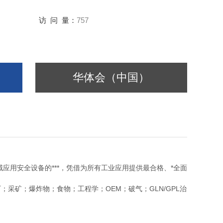
访 问 量：
757
华体会（中国）
域应用安全设备的***，凭借为所有工业应用提供最合格、*全面
采矿；爆炸物；食物；工程学；OEM；破气；GLN/GPL治