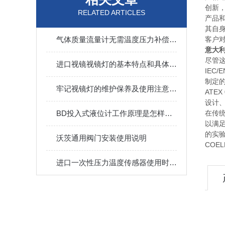
创新
RELATED ARTICLES
产品
其自
气体质量流量计无需温度压力补偿，保证了其高精度计量
客户
意大利
尽管
进口视镜视镜灯的基本特点和具体应用场景
IEC/
制定的
牢记视镜灯的维护保养及使用注意准没错，来看了
ATEX
设计
BD投入式液位计工作原理是怎样的，实际用途有哪些
在传
以满
的实
沃茨通用阀门安装使用说明
COE
进口一次性压力温度传感器使用时要考虑以下四大因素